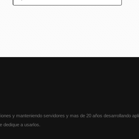
iones y manteniendo servidores y mas de 20 años desarrollando aplic
e dedique a usarlos.